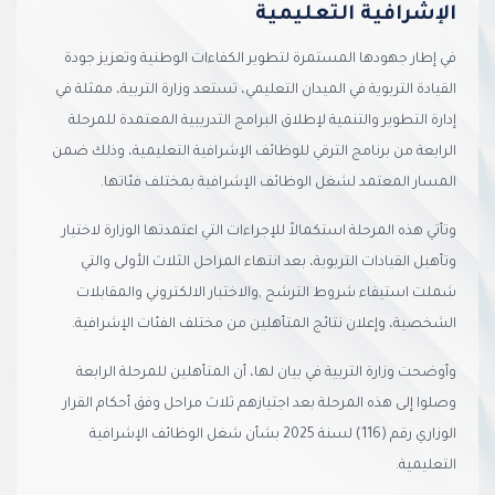
الإشرافية التعليمية
في إطار جهودها المستمرة لتطوير الكفاءات الوطنية وتعزيز جودة
القيادة التربوية في الميدان التعليمي، تستعد وزارة التربية، ممثلة في
إدارة التطوير والتنمية لإطلاق البرامج التدريبية المعتمدة للمرحلة
الرابعة من برنامج الترقي للوظائف الإشرافية التعليمية، وذلك ضمن
المسار المعتمد لشغل الوظائف الإشرافية بمختلف فئاتها.
وتأتي هذه المرحلة استكمالاً للإجراءات التي اعتمدتها الوزارة لاختيار
وتأهيل القيادات التربوية، بعد انتهاء المراحل الثلاث الأولى والتي
شملت استيفاء شروط الترشح ,والاختبار الالكتروني والمقابلات
الشخصية، وإعلان نتائج المتأهلين من مختلف الفئات الإشرافية.
وأوضحت وزارة التربية في بيان لها، أن المتأهلين للمرحلة الرابعة
وصلوا إلى هذه المرحلة بعد اجتيازهم ثلاث مراحل وفق أحكام القرار
الوزاري رقم (116) لسنة 2025 بشأن شغل الوظائف الإشرافية
التعليمية.