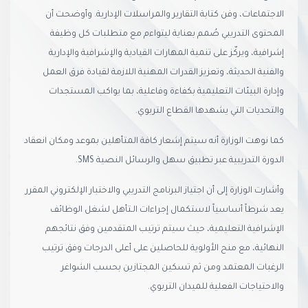
الاجتماعات، وفن كتابة التقارير والمراسلات الإدارية. وأوضحت أن
المحتوى التدريبي صُمم بعناية ليتواءم مع متطلبات كل وظيفة
إشرافية، ويركّز على تنمية المهارات القيادية والإشرافية والإدارية
والفنية الحديثة، وتعزيز القدرات المهنية اللازمة لقيادة فرق العمل
وإدارة البيئات التعليمية بكفاءة وفاعلية، بما يواكب المستجدات
والتحديات التي يشهدها القطاع التربوي.
كما نوهت الوزارة أنه سيتم إشعار كافة المتأهلين بموعد ومكان انعقاد
الدورة التدريبية عبر تطبيق سهل والرسائل النصية SMS.
وأشارت الوزارة إلى أن اجتياز البرنامج التدريبي والاختبار الإلكتروني المقرر
يعد شرطاً أساسياً لاستكمال إجراءات الـتأهل لشغل الوظائف
الإشرافية التعليمية، حيث سيتم ترتيب المتقدمين وفق نتائجهم
النهائية، مع منح الأولوية للحاصلين على أعلى الدرجات وفق ترتيب
الرغبات المعتمد ومن ثم تسكين المجتازين بحسب الشواغر
والاحتياجات الفعلية للميدان التربوي.