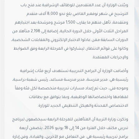
وبيّنت الوزارة أن عدد المتقدمين للوظائف الإشرافية عند فتح باب
الترشيح في شهر نوفمبر الماضي بلغ نحو 8,000 آلاف متقدم
ومتقدمة، تأهل منهم ما يقارب 1,500 مرشح ومرشحة بعد اجتيازهم
المراحل الثلاث الأولى خلال الدورة الحالية، إضافة إلى 2,198 متأهلا من
الدورات السابقة ممن عادلوا الاختبار الإلكتروني والمقابلات الشخصية،
وكانوا على قوائم الانتظار، ليشاركوا في المرحلة الرابعة وفق الضوابط
والإجراءات المعتمدة.
وأضافت الوزارة أن البرامج التدريبية تستهدف أربع فئات إشرافية
رئيسية هي: مدير مدرسة، مدير مدرسة مساعد، رئيس شعبة دراسية،
وموجه فني، حيث تم إعداد مسارات تدريبية متخصصة لكل فئة وفقاً
لمهامها واختصاصاتها الوظيفية، وبما يتوافق مع بطاقات
الاختصاص المحدثة والهيكل التنظيمي الجديد للوزارة.
وذكرت وزارة التربية أن المتأهلين للمرحلة الرابعة سيخضعون لبرنامج
تدريبي مكثف خلال الفترة من 14 إلى 18 يونيو 2026، يتضمن أربعة
برامج تدريبية رئيسية هي: فن التعامل مع الآخرين، والقيادة، وفن إدارة