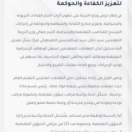
لتعزيز الكفاءة والحوكمة
في إطار حرص وزارة التربية على تطوير آليات اختيار القيادات التربوية
والإشرافية، وتعزيز مبادئ الكفاءة والشفافية والحوكمة في إجراءات
الترشيح للمناصب التعليمية والإشرافية، أصدر معالي وزير التربية
المهندس سيد جلال سيد عبدالمحسن الطبطبائي قرارًا بشأن تعديل
آلية تشكيل لجان المقابلات للمتقدمين لشغل الوظائف الإشرافية
التعليمية ووظائف التوجيه الفني للمواد الدراسية، بما يسهم في
توحيد الإجراءات ورفع كفاءة عمليات التقييم والاختيار.
ونص القرار على إعادة تشكيل لجان المقابلات لمدارس التعليم العام،
حيث تضمنت وظيفة رئيس شعبة مواد عامة ، رئيس قسم مادة
دراسية ، تشكّل لجنة برئاسة مراقب شؤون تعليمية، وعضوية مراقب
توجيه وموجه فني ومدير مدرسة أو روضة بصفة عضو ومقرر.
أما بالنسبة لوظيفة مدير مساعد، فتُشكل اللجنة برئاسة مدير إدارة
الشؤون التعليمية، وعضوية عدد (2) من مراقبي الشؤون التعليمية،