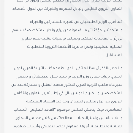
مكتب التربية العربي لدول الخليج في تنظيم الملتقى ودوره في دعم
التعاون التربوي الخليجي وتبادل المعرفة والخبرات بين الدول الأعضاء.
كما أعرب الوزير الطبطبائي عن تقديره للمشاركين والخبراء
والمتحدثين، مؤكدًا أن ما يقدمونه من رؤى وتجارب متخصصة يسهم
في إثراء النقاشات العلمية وصياغة توصيات عملية تدعم تطوير
العملية التعليمية وتعزز جاهزية الأنظمة التربوية لمتطلبات
المستقبل.
و الجدير بالذكر أن هذا الملتقى، الذي نظمه مكتب التربية العربي لدول
الخليج، برعاية معالي وزير التربية م. سيد جلال الطبطبائي و بحضور
مدير عام مكتب التربية العربي الدكتور محمد المقبل و مشاركة عدد من
المتخصصين و الخبراء الدوليين يأتي في إطار تعزيز التعاون والتكامل
التربوي بين دول مجلس التعاون، ومواكبة القضايا التعليمية
المعاصرة، حيث يناقش الملتقى موضوع “الفاقد التعليمي: الأسباب
وآليات القياس واستراتيجيات المعالجة”، من خلال عدد من المحاور
العلمية والتطبيقية، أبرزها: مفهوم الفاقد التعليمي وأسباب ظهوره،