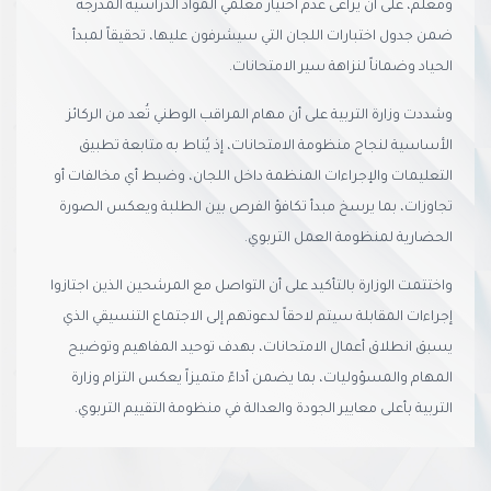
ومعلم، على أن يُراعى عدم اختيار معلمي المواد الدراسية المدرجة
ضمن جدول اختبارات اللجان التي سيشرفون عليها، تحقيقاً لمبدأ
الحياد وضماناً لنزاهة سير الامتحانات.
وشددت وزارة التربية على أن مهام المراقب الوطني تُعد من الركائز
الأساسية لنجاح منظومة الامتحانات، إذ يُناط به متابعة تطبيق
التعليمات والإجراءات المنظمة داخل اللجان، وضبط أي مخالفات أو
تجاوزات، بما يرسخ مبدأ تكافؤ الفرص بين الطلبة ويعكس الصورة
الحضارية لمنظومة العمل التربوي.
واختتمت الوزارة بالتأكيد على أن التواصل مع المرشحين الذين اجتازوا
إجراءات المقابلة سيتم لاحقاً لدعوتهم إلى الاجتماع التنسيقي الذي
يسبق انطلاق أعمال الامتحانات، بهدف توحيد المفاهيم وتوضيح
المهام والمسؤوليات، بما يضمن أداءً متميزاً يعكس التزام وزارة
التربية بأعلى معايير الجودة والعدالة في منظومة التقييم التربوي.