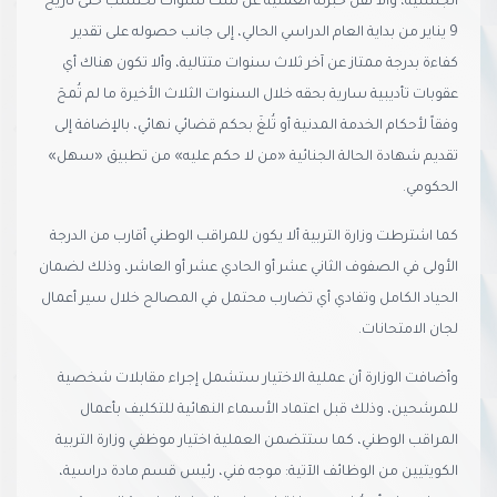
الجنسية، وألا تقل خبرته العملية عن ست سنوات تُحتسب حتى تاريخ
9 يناير من بداية العام الدراسي الحالي، إلى جانب حصوله على تقدير
كفاءة بدرجة ممتاز عن آخر ثلاث سنوات متتالية، وألا تكون هناك أي
عقوبات تأديبية سارية بحقه خلال السنوات الثلاث الأخيرة ما لم تُمحَ
وفقاً لأحكام الخدمة المدنية أو تُلغَ بحكم قضائي نهائي، بالإضافة إلى
تقديم شهادة الحالة الجنائية «من لا حكم عليه» من تطبيق «سهل»
الحكومي.
كما اشترطت وزارة التربية ألا يكون للمراقب الوطني أقارب من الدرجة
الأولى في الصفوف الثاني عشر أو الحادي عشر أو العاشر، وذلك لضمان
الحياد الكامل وتفادي أي تضارب محتمل في المصالح خلال سير أعمال
لجان الامتحانات.
وأضافت الوزارة أن عملية الاختيار ستشمل إجراء مقابلات شخصية
للمرشحين، وذلك قبل اعتماد الأسماء النهائية للتكليف بأعمال
المراقب الوطني، كما ستتضمن العملية اختيار موظفي وزارة التربية
الكويتيين من الوظائف الآتية: موجه فني، رئيس قسم مادة دراسية،